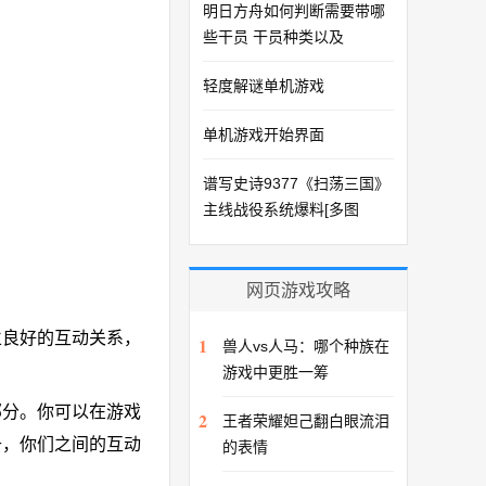
明日方舟如何判断需要带哪
些干员 干员种类以及
轻度解谜单机游戏
单机游戏开始界面
谱写史诗9377《扫荡三国》
主线战役系统爆料[多图
网页游戏攻略
立良好的互动关系，
1
兽人vs人马：哪个种族在
游戏中更胜一筹
部分。你可以在游戏
2
王者荣耀妲己翻白眼流泪
升，你们之间的互动
的表情