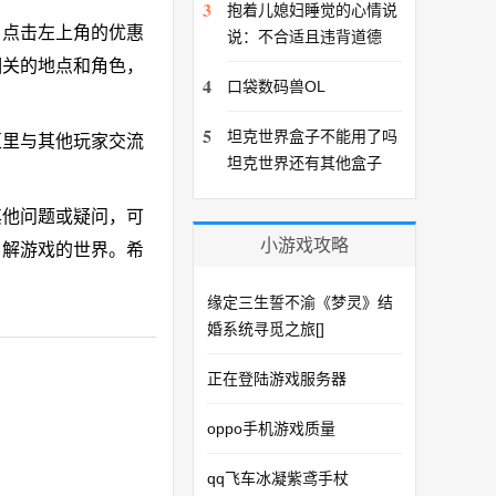
3
抱着儿媳妇睡觉的心情说
，点击左上角的优惠
说：不合适且违背道德
相关的地点和角色，
4
口袋数码兽OL
5
坦克世界盒子不能用了吗
区里与其他玩家交流
坦克世界还有其他盒子
其他问题或疑问，可
小游戏攻略
了解游戏的世界。希
缘定三生誓不渝《梦灵》结
婚系统寻觅之旅[]
正在登陆游戏服务器
oppo手机游戏质量
qq飞车冰凝紫鸢手杖