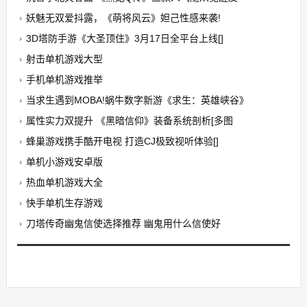
妖魅无双爱抖露，《萌将风云》妲己性感来袭!
3D塔防手游《大圣顶住》3月17日全平台上线[]
射击单机游戏大型
手机单机游戏推举
当求生遇到MOBA!蜗牛数字新游《求生：英雄峡谷》
属性实力双提升 《黑暗信仰》装备系统剖析[多图
蜂巢游戏携手酷开电视 打造CJ极致视听体验[]
单机小游戏安卓版
热血单机游戏大全
快手单机生存游戏
刀塔传奇幽鬼信使选择推荐 幽鬼用什么信使好