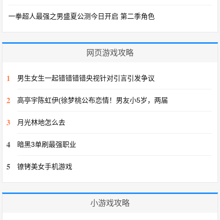
一拳超人最强之男盛夏公测今日开启 第二季角色
网页游戏攻略
1
男生女生一起错错错错央视针对引言引发争议
2
高亭宇陈虹伊(徐梦桃公布恋情！男友小5岁，两届
3
月光林地怎么去
4
暗黑3单刷最强职业
5
镣铐美女手机游戏
小游戏攻略