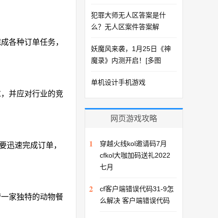
犯罪大师无人区答案是什
么？无人区案件答案解
完成各种订单任务，
妖魔风来袭，1月25日《神
魔录》内测开启！[多图
单机设计手机游戏
求，并应对行业的竞
网页游戏攻略
1
穿越火线kol邀请码7月
你需要迅速完成订单，
cfkol大咖加码送礼2022
七月
2
cf客户端错误代码31-9怎
营一家独特的动物餐
么解决 客户端错误代码