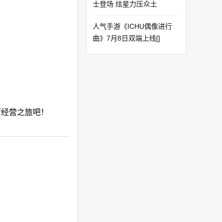
士登场 炫星力压众土
人气手游《ICHU偶像进行
曲》7月8日双端上线[]
厅经营之旅吧！