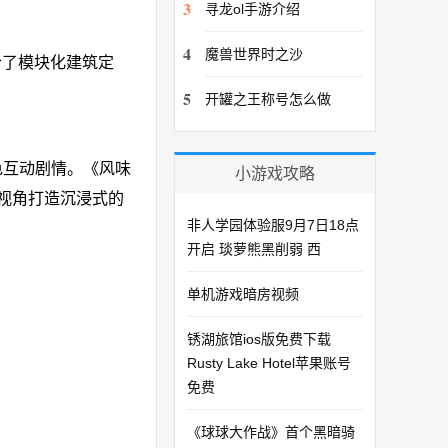
3
寻龙ol手游介绍
4
魔兽世界时之沙
合了模块化建筑定
5
开罐之王称号怎么做
角色互动剧情。《风味
小游戏攻略
视角打造沉浸式的
非人学园体验服9月7日18点
开启 琰萝熊黑削弱 西
单机游戏暗房视频
锈湖旅馆ios版免费下载
Rusty Lake Hotel苹果账号
免费
《球球大作战》首个黑暗骑