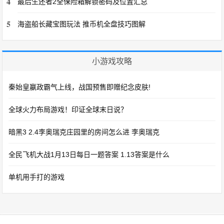
4
最后生还者2全保险箱解锁密码及位置汇总
5
海盗船长藏宝图玩法 推币机全盘技巧图解
小游戏攻略
秦始皇嬴政霸气上线，战国预售即赠纪念皮肤!
全球火力布局游戏！印证全球末日说？
暗黑3 2.4李奥瑞克庄园里的房间怎么进 李奥瑞克
全民飞机大战1月13日每日一题答案 1.13答案是什么
单机用手打的游戏