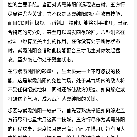
控的主要手段。当面对紫霞纯阳的远程攻击时，五方行
尽显得尤为关键，它不仅是紫霞纯阳的远程攻击技能，
而且CD时间极短。九转归一技能则能将对手推开，当配
合特定的奇穴时，甚至可以瞬发四象轮回。八卦洞玄在
战斗中也有至关重要的作用。在你没有处于断骨状态
时，紫霞纯阳会借助此技能配合三才化生对你发起猛
攻，至少能让你处于残血状态。
在与紫霞纯阳的较量中，生太极是一个不可忽视的技
能。这是紫霞纯阳的免控气场，处于其气场内的敌人将
不受任何招式控制，同时还能使敌方减速。如何躲避或
打破这个气场，成为战胜紫霞纯阳的关键。
想要与紫霞纯阳一较高下，首先要熟练掌握如何躲避五
方行尽和七星拱月这两个技能。五方行尽作为紫霞纯阳
的远程攻击，速度快且伤害高；而七星拱月则带有强大