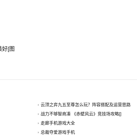
好[图
云顶之弈九五至尊怎么玩？阵容搭配及运营思路
战力不够智商凑 《赤壁风云》竞技场攻略[]
走廊手机游戏大全
总裁夺爱游戏手机