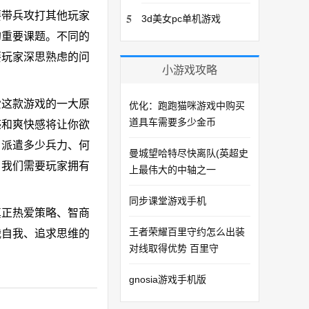
要带兵攻打其他玩家
5
3d美女pc单机游戏
的重要课题。不同的
要玩家深思熟虑的问
小游戏攻略
爱这款游戏的一大原
优化：跑跑猫咪游戏中购买
道具车需要多少金币
感和爽快感将让你欲
、派遣多少兵力、何
曼城望哈特尽快离队(英超史
，我们需要玩家拥有
上最伟大的中轴之一
同步课堂游戏手机
真正热爱策略、智商
王者荣耀百里守约怎么出装
战自我、追求思维的
对线取得优势 百里守
gnosia游戏手机版