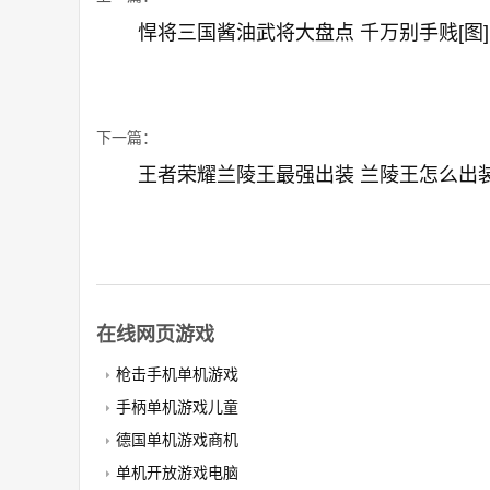
悍将三国酱油武将大盘点 千万别手贱[图]
下一篇：
王者荣耀兰陵王最强出装 兰陵王怎么出装
在线网页游戏
枪击手机单机游戏
手柄单机游戏儿童
德国单机游戏商机
单机开放游戏电脑